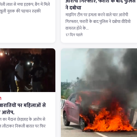
आरोपी गिरफ्तार, फरारी के बाद पुलिस
मिली लाश से मचा हड़कंप, बैग में मिले
ने दबोचा
े खुली युवक की पहचान रुड़की
माइनिंग टीम पर हमला करने वाले चार आरोपी
गिरफ्तार, फरारी के बाद पुलिस ने दबोचा वीडियो
वायरल होने के…
17 दिन पहले
ी
त बारातियों पर महिलाओं से
ा आरोप,
 का मैदान! छेड़छाड़ के आरोप से
हेज लौटाकर निकली बारात पर फिर