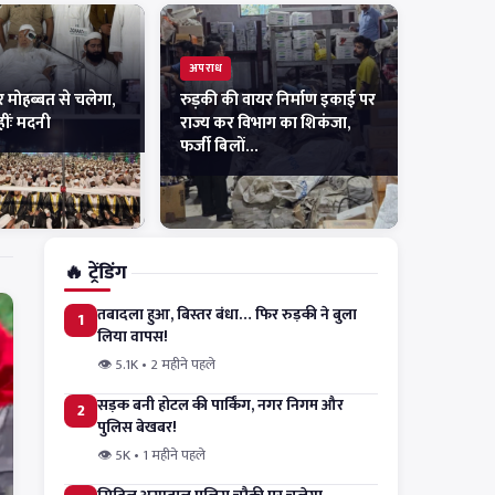
अपराध
र मोहब्बत से चलेगा,
रुड़की की वायर निर्माण इकाई पर
ींः मदनी
राज्य कर विभाग का शिकंजा,
फर्जी बिलों…
🔥 ट्रेंडिंग
तबादला हुआ, बिस्तर बंधा… फिर रुड़की ने बुला
1
लिया वापस!
👁 5.1K • 2 महीने पहले
सड़क बनी होटल की पार्किंग, नगर निगम और
2
पुलिस बेखबर!
👁 5K • 1 महीने पहले