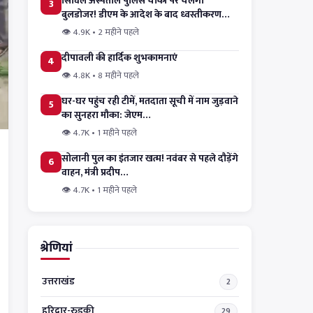
सिविल अस्पताल पुलिस चौकी पर चलेगा
3
बुलडोजर! डीएम के आदेश के बाद ध्वस्तीकरण…
👁 4.9K • 2 महीने पहले
दीपावली की हार्दिक शुभकामनाएं
4
👁 4.8K • 8 महीने पहले
घर-घर पहुंच रही टीमें, मतदाता सूची में नाम जुड़वाने
5
का सुनहरा मौका: जेएम…
👁 4.7K • 1 महीने पहले
सोलानी पुल का इंतजार खत्म! नवंबर से पहले दौड़ेंगे
6
वाहन, मंत्री प्रदीप…
👁 4.7K • 1 महीने पहले
श्रेणियां
उत्तराखंड
2
हरिद्वार-रुड़की
29