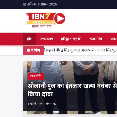
📅 शनिवार, 8 अगस्त 2026
होम
उत्तराखंड
हरिद्वार-रुड़की
राजनीति
अपर
 निलेश भरणे-डीआईजी धीरेंद्र सिंह गुंज्याल ,एसएसपी नवनीत सिंह भुल्लर के साथ परखी स
🔴 ब्रेकिंग
राजनीति
सोलानी पुल का इंतजार खत्म! नवंबर से पहले
किया दावा
1 महीने पहले • 👁 4.7K