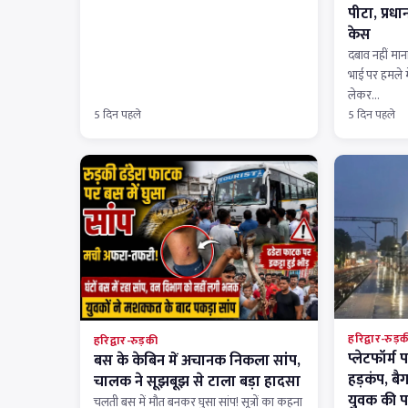
पीटा, प्रध
केस
दबाव नहीं मान
भाई पर हमले म
लेकर…
5 दिन पहले
5 दिन पहले
हरिद्वार-रुड़क
हरिद्वार-रुड़की
प्लेटफॉर्म
बस के केबिन में अचानक निकला सांप,
हड़कंप, बैग
चालक ने सूझबूझ से टाला बड़ा हादसा
युवक की 
चलती बस में मौत बनकर घुसा सांप! सूत्रों का कहना