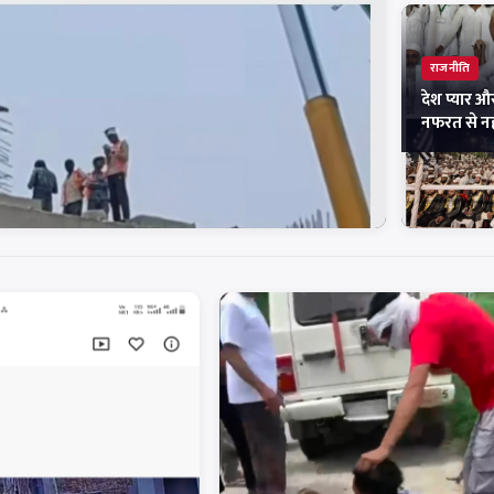
राजनीति
देश प्यार औ
नफरत से नह