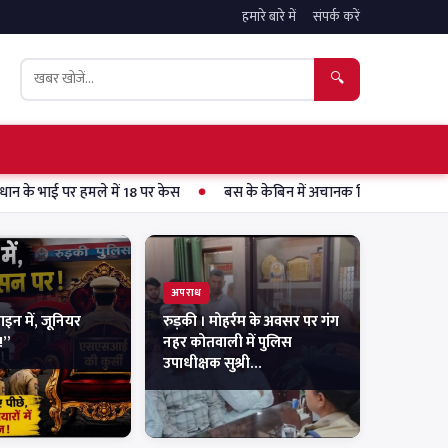
हमारे बारे में
संपर्क करें
🔍
ले में 18 पर केस
बस के केबिन में अचानक निकला सांप, चालक ने सूझबूझ से 
अपराध
इन में, जूनियर
रुड़की । मोहर्रम के अवसर पर गंग
!”
नहर कोतवाली में पुलिस
उपाधीक्षक सुश्री…